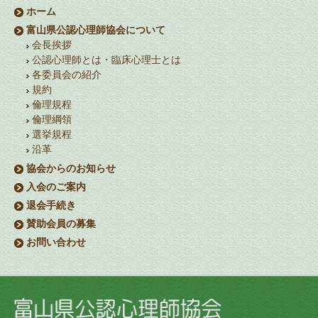
ホーム
富山県公認心理師協会について
会長挨拶
公認心理師とは・臨床心理士とは
各委員会の紹介
規約
倫理規程
倫理綱領
選挙規程
沿革
協会からのお知らせ
入会のご案内
退会手続き
賛助会員の募集
お問い合わせ